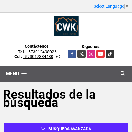
Select Language
▼
Contáctenos:
Síguenos:
Tel.
+573012498026
Facebook
X
Instagram
YouTube
TikTok
Cel.
+573017334480
-
MENÚ
Resultados de la
búsqueda
BUSQUEDA AVANZADA