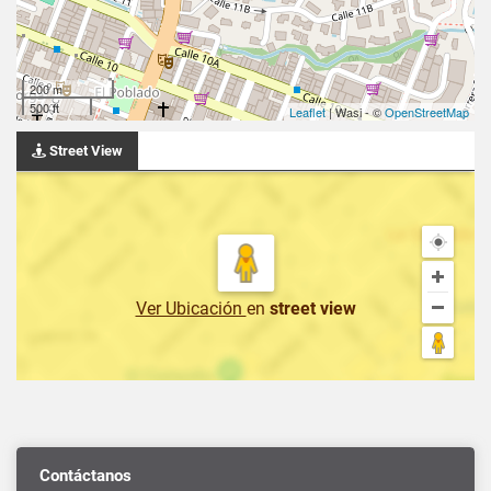
200 m
500 ft
Leaflet
| Wasi - ©
OpenStreetMap
Street View
Ver Ubicación
en
street view
Contáctanos