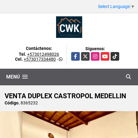
Select Language
▼
Contáctenos:
Síguenos:
Tel.
+573012498026
Facebook
X
Instagram
YouTube
TikTok
Cel.
+573017334480
-
MENÚ
VENTA DUPLEX CASTROPOL MEDELLIN
Código.
8365232