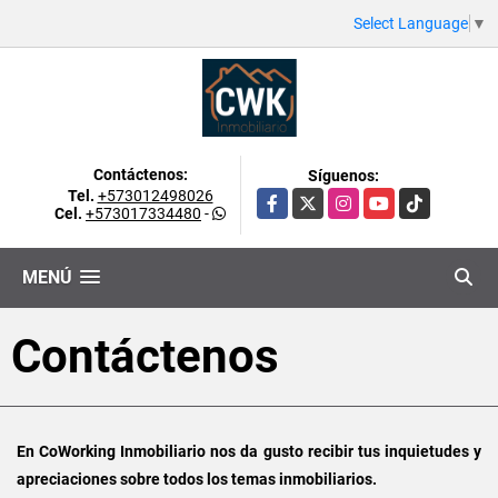
Select Language
▼
Contáctenos:
Síguenos:
Tel.
+573012498026
Facebook
X
Instagram
YouTube
TikTok
Cel.
+573017334480
-
MENÚ
Contáctenos
En CoWorking Inmobiliario nos da gusto recibir tus inquietudes y
apreciaciones sobre todos los temas inmobiliarios.