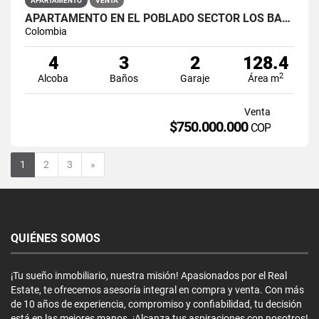
APARTAMENTO
VENTA
APARTAMENTO EN EL POBLADO SECTOR LOS BALSOS PARA VENTA
Colombia
4
3
2
128.4
2
Alcoba
Baños
Garaje
Área m
Venta
$750.000.000
COP
Siguiente
1
2
3
»
QUIÉNES SOMOS
¡Tu sueño inmobiliario, nuestra misión! Apasionados por el Real
Estate, te ofrecemos asesoría integral en compra y venta. Con más
de 10 años de experiencia, compromiso y confiabilidad, tu decisión
está en las mejores manos. ¡Alcanza tus aspiraciones con nosotros!