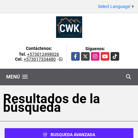
Select Language
▼
Contáctenos:
Síguenos:
Tel.
+573012498026
Facebook
X
Instagram
YouTube
TikTok
Cel.
+573017334480
-
MENÚ
Resultados de la
búsqueda
BUSQUEDA AVANZADA