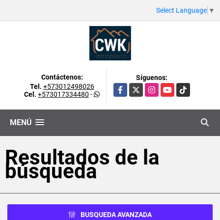
Select Language
▼
Contáctenos:
Síguenos:
Tel.
+573012498026
Facebook
X
Instagram
YouTube
TikTok
Cel.
+573017334480
-
MENÚ
Resultados de la
búsqueda
BUSQUEDA AVANZADA