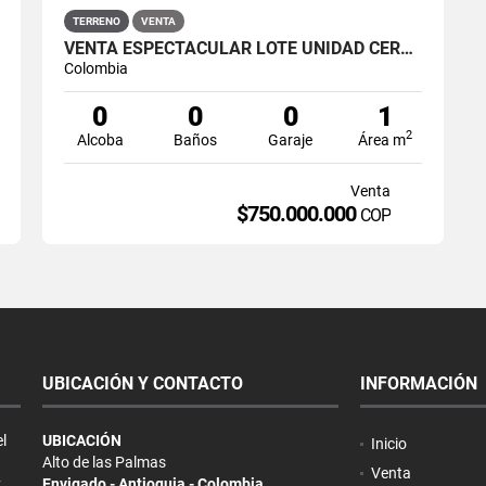
TERRENO
VENTA
VENTA ESPECTACULAR LOTE UNIDAD CERRADA UBICADO PANTANILLO EL RETIRO
Colombia
0
0
0
1
2
Alcoba
Baños
Garaje
Área m
Venta
$750.000.000
COP
UBICACIÓN Y CONTACTO
INFORMACIÓN
l
UBICACIÓN
Inicio
Alto de las Palmas
Venta
y
Envigado - Antioquia - Colombia