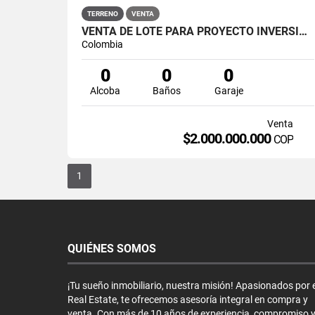
TERRENO
VENTA
VENTA DE LOTE PARA PROYECTO INVERSIÓN VENECIA ANTIOQUIA UBICACIÓN
Colombia
0
0
0
Alcoba
Baños
Garaje
Venta
$2.000.000.000
COP
1
QUIÉNES SOMOS
¡Tu sueño inmobiliario, nuestra misión! Apasionados por e
Real Estate, te ofrecemos asesoría integral en compra y
venta. Con más de 10 años de experiencia, compromiso 