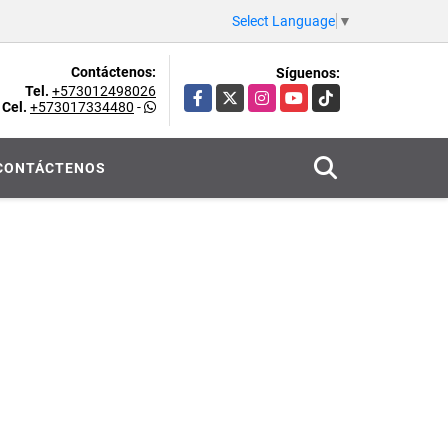
Select Language
▼
Contáctenos:
Síguenos:
Tel.
+573012498026
Facebook
X
Instagram
YouTube
TikTok
Cel.
+573017334480
-
CONTÁCTENOS