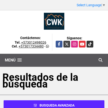
Select Language
▼
Contáctenos:
Síguenos:
Tel.
+573012498026
Facebook
X
Instagram
YouTube
TikTok
Cel.
+573017334480
-
MENÚ
Resultados de la
búsqueda
BUSQUEDA AVANZADA