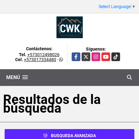
Select Language
▼
Contáctenos:
Síguenos:
Tel.
+573012498026
Facebook
X
Instagram
YouTube
TikTok
Cel.
+573017334480
-
MENÚ
Resultados de la
búsqueda
BUSQUEDA AVANZADA