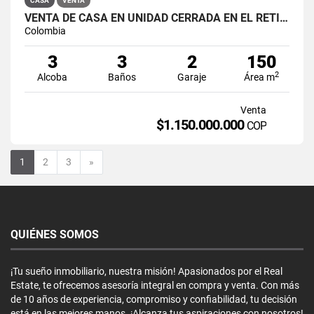
CASA
VENTA
VENTA DE CASA EN UNIDAD CERRADA EN EL RETIRO
Colombia
3
3
2
150
2
Alcoba
Baños
Garaje
Área m
Venta
$1.150.000.000
COP
Siguiente
1
2
3
»
QUIÉNES SOMOS
¡Tu sueño inmobiliario, nuestra misión! Apasionados por el Real
Estate, te ofrecemos asesoría integral en compra y venta. Con más
de 10 años de experiencia, compromiso y confiabilidad, tu decisión
está en las mejores manos. ¡Alcanza tus aspiraciones con nosotros!