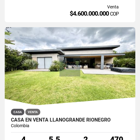
Venta
$4.600.000.000
COP
CASA
VENTA
CASA EN VENTA LLANOGRANDE RIONEGRO
Colombia
4
5.5
2
470