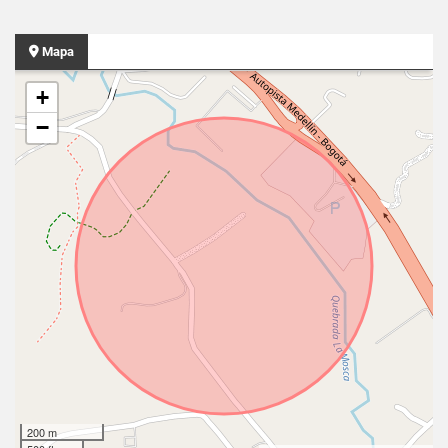
Mapa
+
−
200 m