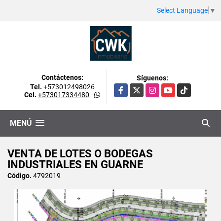
Select Language
▼
Contáctenos:
Síguenos:
Tel.
+573012498026
Facebook
X
Instagram
YouTube
TikTok
Cel.
+573017334480
-
MENÚ
VENTA DE LOTES O BODEGAS
INDUSTRIALES EN GUARNE
Código.
4792019