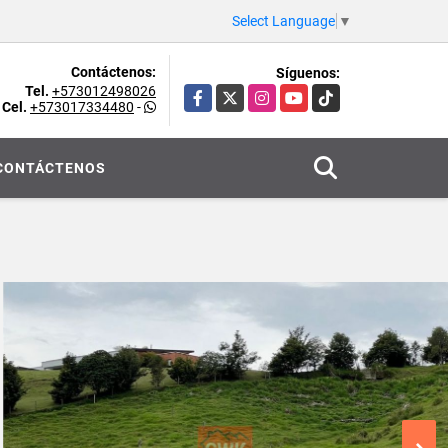
Select Language
▼
Contáctenos:
Síguenos:
Tel.
+573012498026
Facebook
X
Instagram
YouTube
TikTok
Cel.
+573017334480
-
CONTÁCTENOS