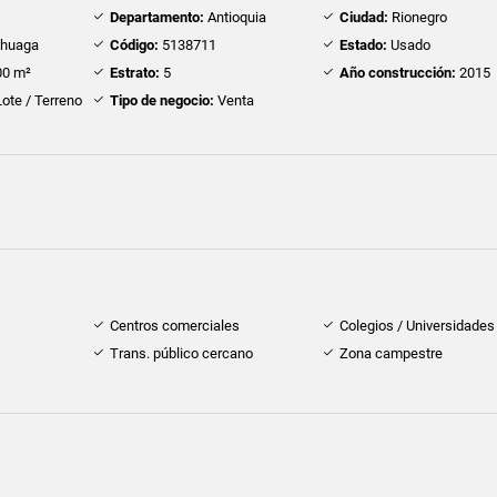
Departamento:
Antioquia
Ciudad:
Rionegro
chuaga
Código:
5138711
Estado:
Usado
0 m²
Estrato:
5
Año construcción:
2015
ote / Terreno
Tipo de negocio:
Venta
Centros comerciales
Colegios / Universidades
Trans. público cercano
Zona campestre