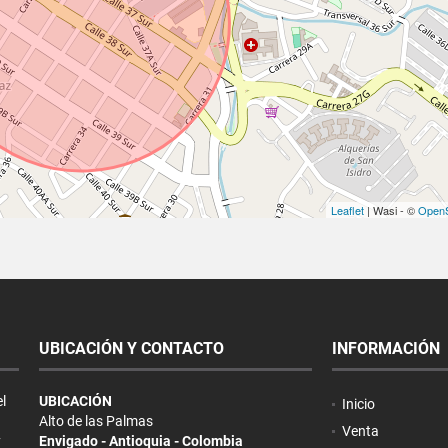
Leaflet
| Wasi - ©
OpenS
UBICACIÓN Y CONTACTO
INFORMACIÓN
l
UBICACIÓN
Inicio
Alto de las Palmas
Venta
y
Envigado - Antioquia - Colombia