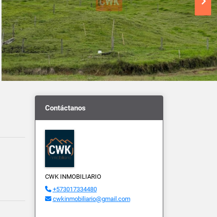
Contáctanos
CWK INMOBILIARIO
+573017334480
cwkinmobiliario@gmail.com