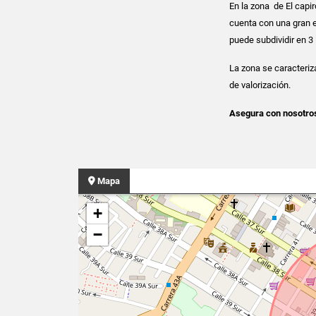
En la zona de El capir
cuenta con una gran e
puede subdividir en 3 
La zona se caracteriz
de valorización.
Asegura con nosotros
Mapa
+
−