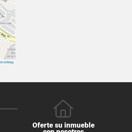
treetMap
Oferte su inmueble
con nosotros