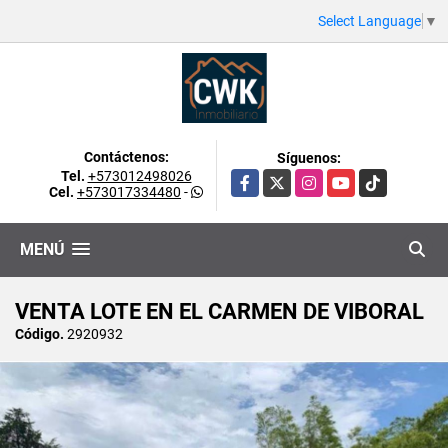
Select Language
▼
Contáctenos:
Síguenos:
Tel.
+573012498026
Facebook
X
Instagram
YouTube
TikTok
Cel.
+573017334480
-
MENÚ
VENTA LOTE EN EL CARMEN DE VIBORAL
Código.
2920932