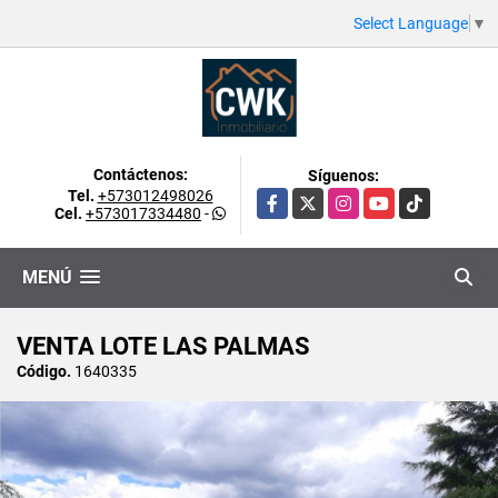
Select Language
▼
Contáctenos:
Síguenos:
Tel.
+573012498026
Facebook
X
Instagram
YouTube
TikTok
Cel.
+573017334480
-
MENÚ
VENTA LOTE LAS PALMAS
Código.
1640335