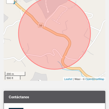
200 m
500 ft
Leaflet
| Wasi - ©
OpenStreetMap
Contáctanos