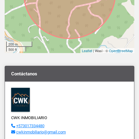
200 m
500 ft
Leaflet
| Wasi - ©
OpenStreetMap
Contáctanos
CWK INMOBILIARIO
+573017334480
cwkinmobiliario@gmail.com