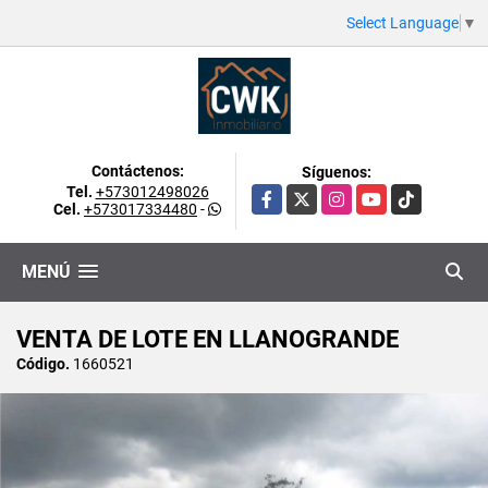
Select Language
▼
Contáctenos:
Síguenos:
Tel.
+573012498026
Facebook
X
Instagram
YouTube
TikTok
Cel.
+573017334480
-
MENÚ
VENTA DE LOTE EN LLANOGRANDE
Código.
1660521