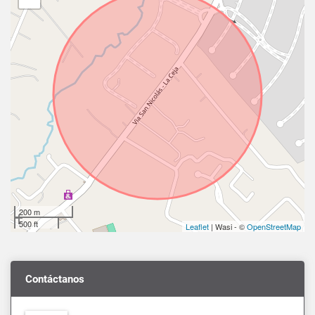
200 m
500 ft
Leaflet
| Wasi - ©
OpenStreetMap
Contáctanos