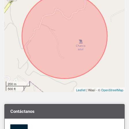
200 m
500 ft
Leaflet
| Wasi - ©
OpenStreetMap
Contáctanos