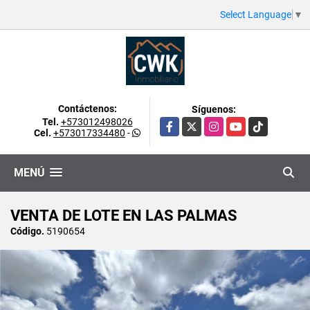
Select Language
▼
Contáctenos:
Síguenos:
Tel.
+573012498026
Facebook
X
Instagram
YouTube
TikTok
Cel.
+573017334480
-
MENÚ
VENTA DE LOTE EN LAS PALMAS
Código.
5190654