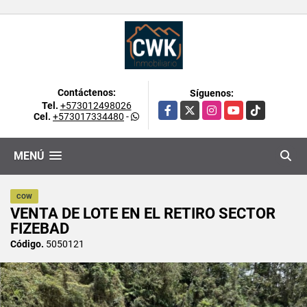
Contáctenos:
Síguenos:
Tel.
+573012498026
Facebook
X
Instagram
YouTube
TikTok
Cel.
+573017334480
-
MENÚ
COW
VENTA DE LOTE EN EL RETIRO SECTOR
FIZEBAD
Código.
5050121