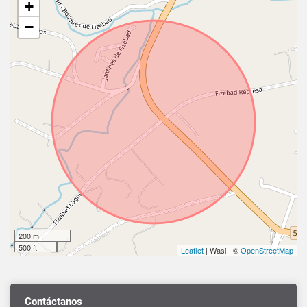
+
−
200 m
500 ft
Leaflet
| Wasi - ©
OpenStreetMap
Contáctanos