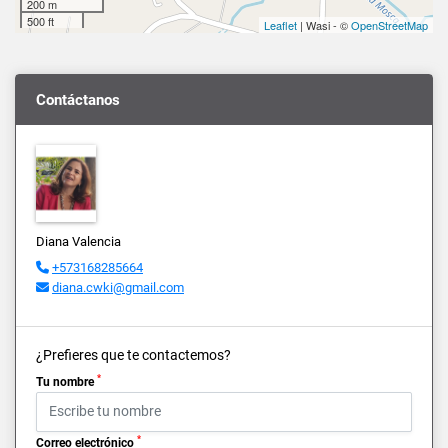
200 m
500 ft
Leaflet
| Wasi - ©
OpenStreetMap
Contáctanos
Diana Valencia
+573168285664
diana.cwki@gmail.com
¿Prefieres que te contactemos?
*
Tu nombre
*
Correo electrónico