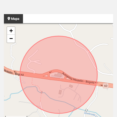
Mapa
+
−