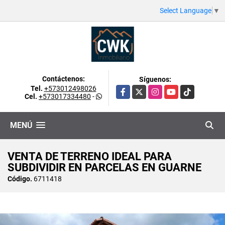
Select Language
▼
Contáctenos:
Síguenos:
Tel.
+573012498026
Facebook
X
Instagram
YouTube
TikTok
Cel.
+573017334480
-
MENÚ
VENTA DE TERRENO IDEAL PARA
SUBDIVIDIR EN PARCELAS EN GUARNE
Código.
6711418