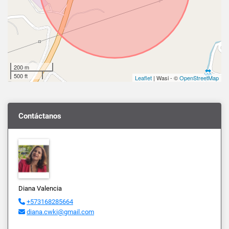
200 m
500 ft
Leaflet
| Wasi - ©
OpenStreetMap
Contáctanos
Diana Valencia
+573168285664
diana.cwki@gmail.com