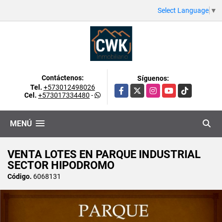
Select Language
▼
Contáctenos:
Síguenos:
Tel.
+573012498026
Facebook
X
Instagram
YouTube
TikTok
Cel.
+573017334480
-
MENÚ
VENTA LOTES EN PARQUE INDUSTRIAL
SECTOR HIPODROMO
Código.
6068131