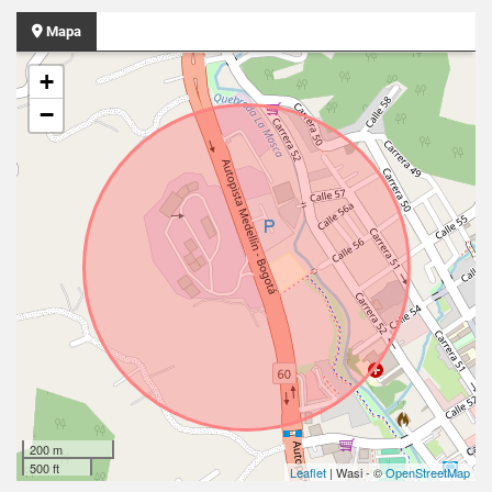
Mapa
+
−
200 m
500 ft
Leaflet
| Wasi - ©
OpenStreetMap