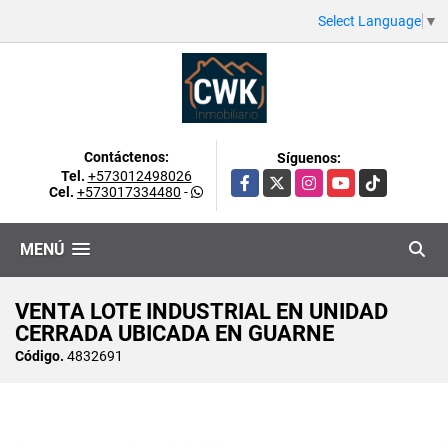
Select Language
▼
Contáctenos:
Síguenos:
Tel.
+573012498026
Facebook
X
Instagram
YouTube
TikTok
Cel.
+573017334480
-
MENÚ
VENTA LOTE INDUSTRIAL EN UNIDAD
CERRADA UBICADA EN GUARNE
Código.
4832691