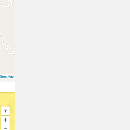
treetMap