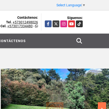
Select Language
▼
Contáctenos:
Síguenos:
Tel.
+573012498026
Facebook
X
Instagram
YouTube
TikTok
Cel.
+573017334480
-
CONTÁCTENOS