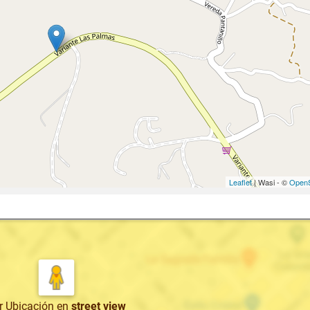
Leaflet
| Wasi - ©
OpenS
r Ubicación
en
street view