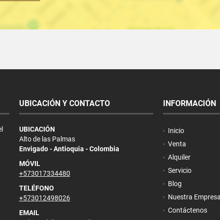
UBICACIÓN Y CONTACTO
INFORMACIÓN
l
UBICACIÓN
Inicio
Alto de las Palmas
Venta
y
Envigado - Antioquia - Colombia
Alquiler
MÓVIL
Servicio
+573017334480
Blog
TELÉFONO
Nuestra Empres
+573012498026
Contáctenos
EMAIL