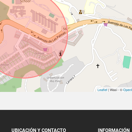
Leaflet
| Wasi - ©
OpenS
UBICACIÓN Y CONTACTO
INFORMACIÓN