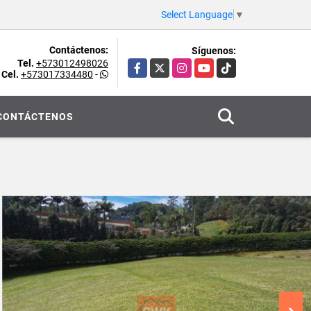
Select Language
▼
Contáctenos:
Síguenos:
Tel.
+573012498026
Facebook
X
Instagram
YouTube
TikTok
Cel.
+573017334480
-
CONTÁCTENOS