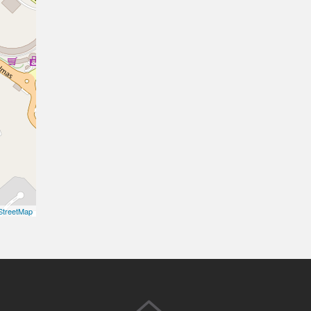
treetMap