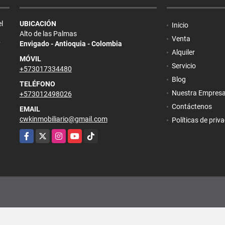
l
UBICACIÓN
Inicio
Alto de las Palmas
Venta
y
Envigado - Antioquia - Colombia
Alquiler
MÓVIL
Servicio
+573017334480
Blog
TELÉFONO
Nuestra Empres
+573012498026
Contáctenos
EMAIL
cwkinmobiliario@gmail.com
Políticas de priv
Facebook
X
Instagram
YouTube
TikTok