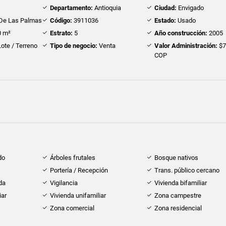
Departamento:
Antioquia
Ciudad:
Envigado
 De Las Palmas
Código:
3911036
Estado:
Usado
 m²
Estrato:
5
Año construcción:
2005
ote / Terreno
Tipo de negocio:
Venta
Valor Administración:
$7
COP
do
Árboles frutales
Bosque nativos
Portería / Recepción
Trans. público cercano
da
Vigilancia
Vivienda bifamiliar
iar
Vivienda unifamiliar
Zona campestre
Zona comercial
Zona residencial