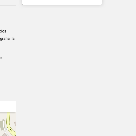
cios
rafia, la
as