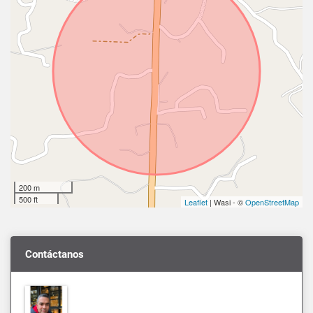
200 m
500 ft
Leaflet
| Wasi - ©
OpenStreetMap
Contáctanos