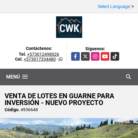
Select Language
▼
Contáctenos:
Síguenos:
Tel.
+573012498026
Facebook
X
Instagram
YouTube
TikTok
Cel.
+573017334480
-
MENÚ
VENTA DE LOTES EN GUARNE PARA
INVERSIÓN - NUEVO PROYECTO
Código.
4936648