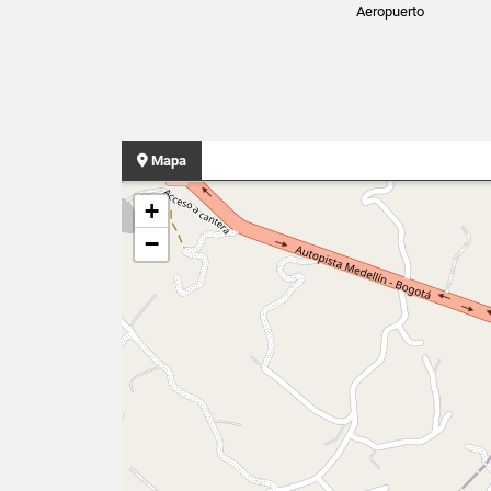
Aeropuerto
Mapa
+
−