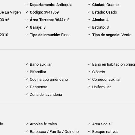
Departamento:
Antioquia
Ciudad:
Guarne
De La Virgen
Código:
3941869
Estado:
Usado
00 m²
Área Terreno:
9644 m²
Alcoba:
4
Garaje:
8
Estrato:
3
2010
Tipo de inmueble:
Finca
Tipo de negocio:
Venta
Baño auxiliar
Baño en habitación princi
Bifamiliar
Clósets
Cocina tipo americano
Comedor auxiliar
Despensa
Unifamiliar
Zona de lavandería
do
Árboles frutales
Área Social
Barbacoa / Parrilla / Quincho
Bosque nativos