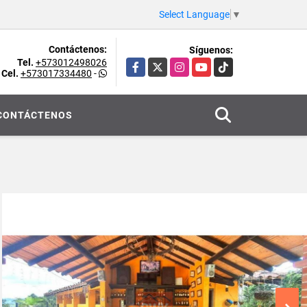
Select Language
▼
Contáctenos:
Síguenos:
Tel.
+573012498026
Facebook
X
Instagram
YouTube
TikTok
Cel.
+573017334480
-
CONTÁCTENOS