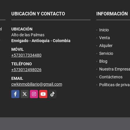
UBICACIÓN Y CONTACTO
INFORMACIÓN
l
UBICACIÓN
Inicio
Alto de las Palmas
Venta
y
Envigado - Antioquia - Colombia
Alquiler
MÓVIL
Servicio
+573017334480
Blog
TELÉFONO
Nuestra Empres
+573012498026
Contáctenos
EMAIL
cwkinmobiliario@gmail.com
Políticas de priv
Facebook
X
Instagram
YouTube
TikTok