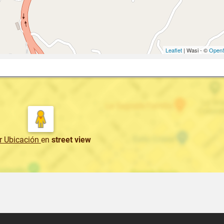
Leaflet
| Wasi - ©
OpenS
r Ubicación
en
street view