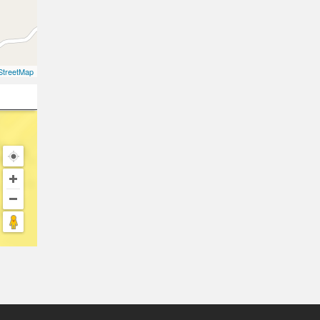
treetMap