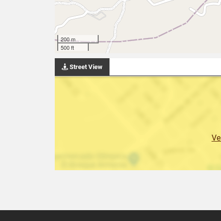
200 m
500 ft
Street View
Ve