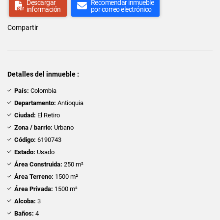
Descargar
Recomendar inmueble
información
por correo electrónico
Compartir
Detalles del inmueble :
País:
Colombia
Departamento:
Antioquia
Ciudad:
El Retiro
Zona / barrio:
Urbano
Código:
6190743
Estado:
Usado
Área Construida:
250 m²
Área Terreno:
1500 m²
Área Privada:
1500 m²
Alcoba:
3
Baños:
4