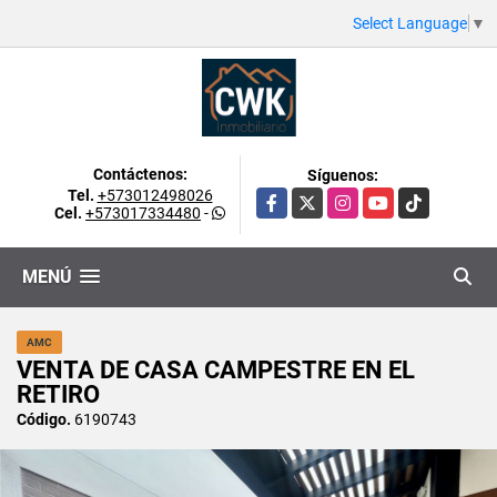
Select Language
▼
Contáctenos:
Síguenos:
Tel.
+573012498026
Facebook
X
Instagram
YouTube
TikTok
Cel.
+573017334480
-
MENÚ
AMC
VENTA DE CASA CAMPESTRE EN EL
RETIRO
Código.
6190743