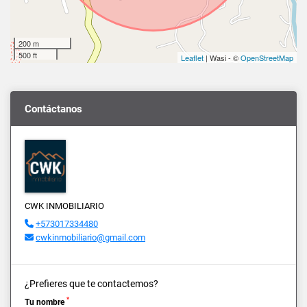
200 m
500 ft
Leaflet
| Wasi - ©
OpenStreetMap
Contáctanos
CWK INMOBILIARIO
+573017334480
cwkinmobiliario@gmail.com
¿Prefieres que te contactemos?
*
Tu nombre