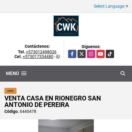
Select Language
▼
Contáctenos:
Síguenos:
Tel.
+573012498026
Facebook
X
Instagram
YouTube
TikTok
Cel.
+573017334480
-
MENÚ
AMC
VENTA CASA EN RIONEGRO SAN
ANTONIO DE PEREIRA
Código.
6440478