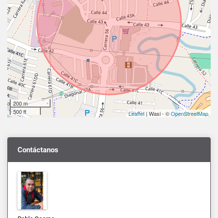
200 m
500 ft
Leaflet
| Wasi - ©
OpenStreetMap
Contáctanos