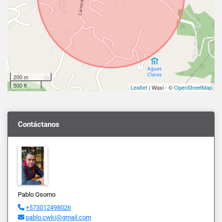
200 m
500 ft
Leaflet
| Wasi - ©
OpenStreetMap
Contáctanos
Pablo Osorno
+573012498026
pablo.cwki@gmail.com