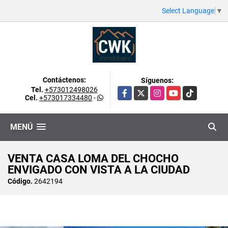
Select Language
▼
Contáctenos:
Síguenos:
Tel.
+573012498026
Facebook
X
Instagram
YouTube
TikTok
Cel.
+573017334480
-
MENÚ
VENTA CASA LOMA DEL CHOCHO
ENVIGADO CON VISTA A LA CIUDAD
Código.
2642194