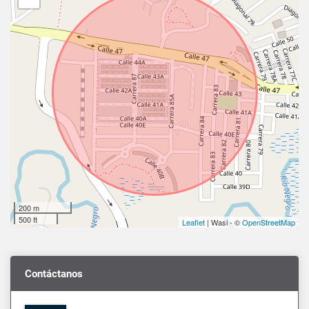
200 m
500 ft
Leaflet
| Wasi - ©
OpenStreetMap
Contáctanos