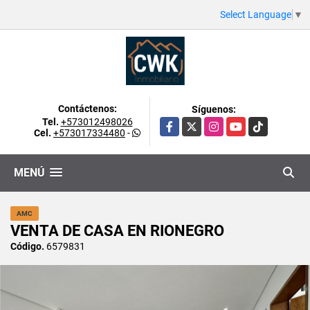
Select Language
▼
Contáctenos:
Síguenos:
Tel.
+573012498026
Facebook
X
Instagram
YouTube
TikTok
Cel.
+573017334480
-
MENÚ
AMC
VENTA DE CASA EN RIONEGRO
Código.
6579831