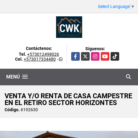
Select Language
▼
Contáctenos:
Síguenos:
Tel.
+573012498026
Facebook
X
Instagram
YouTube
TikTok
Cel.
+573017334480
-
MENÚ
VENTA Y/O RENTA DE CASA CAMPESTRE
EN EL RETIRO SECTOR HORIZONTES
Código.
6192630