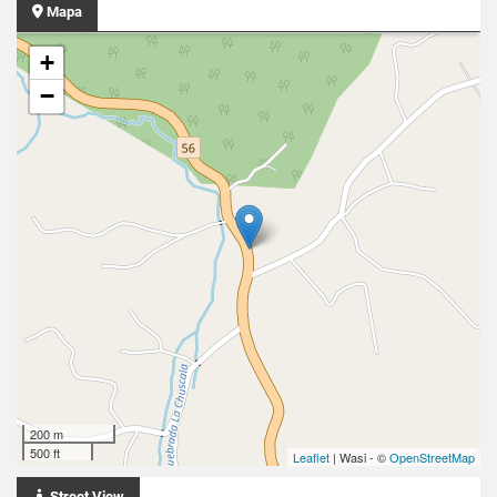
Mapa
+
−
200 m
500 ft
Leaflet
| Wasi - ©
OpenStreetMap
Street View