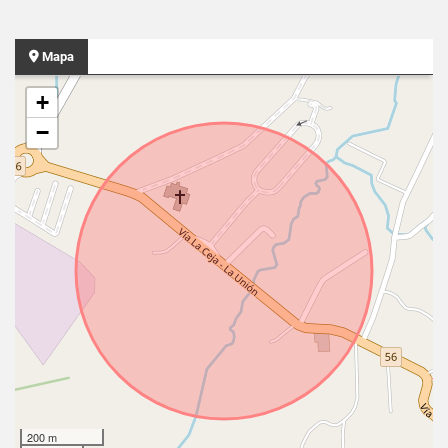
Mapa
+
−
200 m