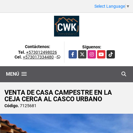
Select Language
▼
Contáctenos:
Síguenos:
Tel.
+573012498026
Facebook
X
Instagram
YouTube
TikTok
Cel.
+573017334480
-
MENÚ
VENTA DE CASA CAMPESTRE EN LA
CEJA CERCA AL CASCO URBANO
Código.
7125681