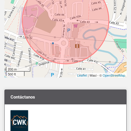
200 m
500 ft
Leaflet
| Wasi - ©
OpenStreetMap
Contáctanos