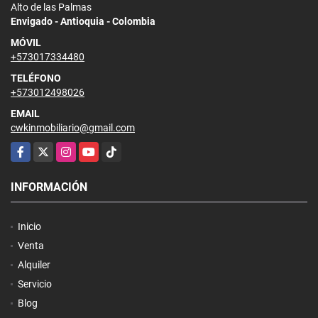
Alto de las Palmas
Envigado - Antioquia - Colombia
MÓVIL
+573017334480
TELÉFONO
+573012498026
EMAIL
cwkinmobiliario@gmail.com
Facebook
X
Instagram
YouTube
TikTok
INFORMACIÓN
Inicio
Venta
Alquiler
Servicio
Blog