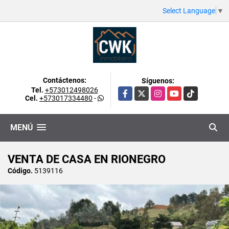
Select Language
▼
Contáctenos:
Síguenos:
Tel.
+573012498026
Facebook
X
Instagram
YouTube
TikTok
Cel.
+573017334480
-
MENÚ
VENTA DE CASA EN RIONEGRO
Código.
5139116