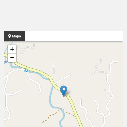
.
Mapa
+
−