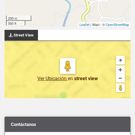
200 m
500 ft
Leaflet
| Wasi - ©
OpenStreetMap
Street View
Ver Ubicación
en
street view
Contáctanos