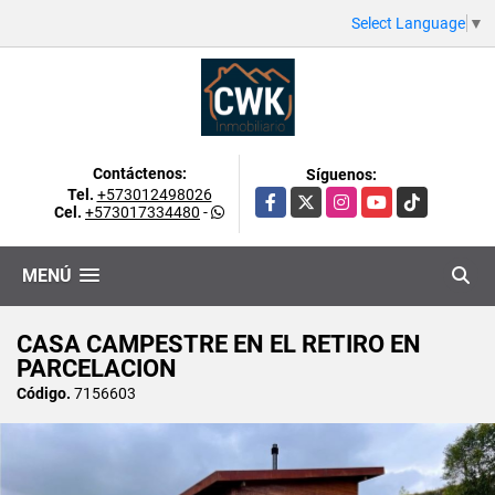
Select Language
▼
Contáctenos:
Síguenos:
Tel.
+573012498026
Facebook
X
Instagram
YouTube
TikTok
Cel.
+573017334480
-
MENÚ
CASA CAMPESTRE EN EL RETIRO EN
PARCELACION
Código.
7156603