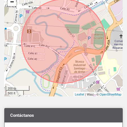
−
200 m
500 ft
Leaflet
| Wasi - ©
OpenStreetMap
Contáctanos