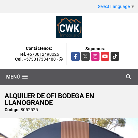
Select Language
▼
Contáctenos:
Síguenos:
Tel.
+573012498026
Facebook
X
Instagram
YouTube
TikTok
Cel.
+573017334480
-
MENÚ
ALQUILER DE OFI BODEGA EN
LLANOGRANDE
Código.
8052525