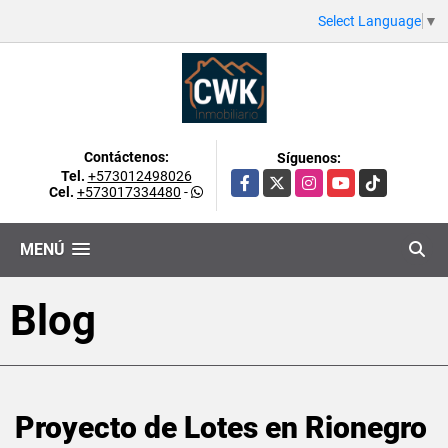
Select Language
▼
Contáctenos:
Síguenos:
Tel.
+573012498026
Facebook
X
Instagram
YouTube
TikTok
Cel.
+573017334480
-
MENÚ
Blog
Proyecto de Lotes en Rionegro