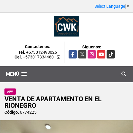
Select Language
▼
Contáctenos:
Síguenos:
Tel.
+573012498026
Facebook
X
Instagram
YouTube
TikTok
Cel.
+573017334480
-
MENÚ
APV
VENTA DE APARTAMENTO EN EL
RIONEGRO
Código.
6774225